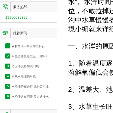
水”。水浑时

服务热线
位，不敢拉掉
13380095936
沟中水草慢慢
境小编就来详

推荐新闻
一、水浑的原
1
农村生活污水有哪些特征
2
水生态修复是怎么一回事？
1、随着温度
3
巧因环境参加澳门展
溶解氧偏低会
4
景观水治理的对策
5
水治理势在必行 龙头公司业绩快速释放
2、温差大、
6
水治理迫在眉睫 反渗透净水的价值何在？
3、水草生长